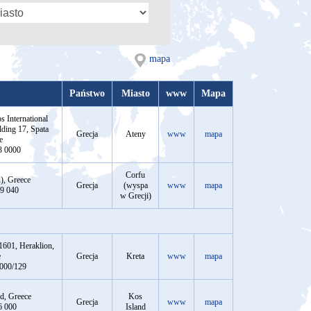
mapa
Państwo
Miasto
www
Mapa
s International
lding 17, Spata
Grecja
Ateny
www
mapa
e
3 0000
Corfu
), Greece
Grecja
(wyspa
www
mapa
39 040
w Grecji)
71601, Heraklion,
e
Grecja
Kreta
www
mapa
 000/129
d, Greece
Kos
Grecja
www
mapa
6 000
Island