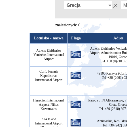
znalezionych: 6
Lotnisko - nazwa
Flaga
Adres
Athens Eleftherios Venizelo
Athens Eleftherios
Airport, Administration Bui
Venizelos International
19019, Greec
Airport
Tel. +30 (0)210 35
Corfu Ioannis
49100 Kerkyra (Corfu
Kapodistrias
Tel. +30 (2661) 0
International Airport
Heraklion International
Ikarou str, N Alikarnassos, 
Airport, Nikos
Crete, Greec
Kazantzakis
Tel. +30 (2810) 397
Kos Island
Antimachia, Kos Islan
International Airport
Tel. +30 (242) 05